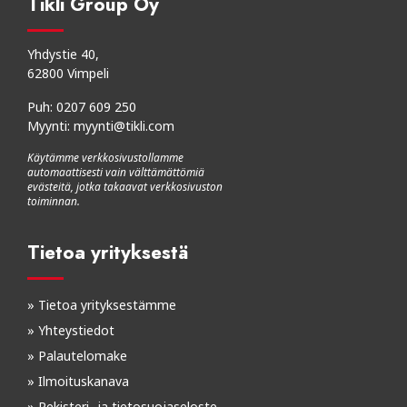
Tikli Group Oy
Yhdystie 40,
62800 Vimpeli
Puh:
0207 609 250
Myynti:
myynti@tikli.com
Käytämme verkkosivustollamme
automaattisesti vain välttämättömiä
evästeitä, jotka takaavat verkkosivuston
toiminnan.
Tietoa yrityksestä
»
Tietoa yrityksestämme
»
Yhteystiedot
»
Palautelomake
»
Ilmoituskanava
»
Rekisteri- ja tietosuojaseloste