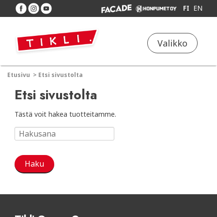
FI
EN
Valikko
Etusivu
>
Etsi sivustolta
Etsi sivustolta
Tästä voit hakea tuotteitamme.
Haku