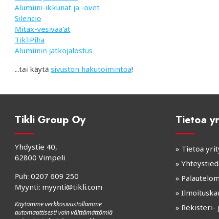
Alumiini-ikkunat ja -ovet
Silencio
Mitax-vesivaa'at
TikliPiha
Alumiinin jatkojalostus
...tai käytä
sivuston hakutoimintoa
!
Tikli Group Oy
Tietoa yr
Yhdystie 40,
»
Tietoa yr
62800 Vimpeli
»
Yhteystied
Puh:
0207 609 250
»
Palautelo
Myynti:
myynti@tikli.com
»
Ilmoituska
Käytämme verkkosivustollamme
»
Rekisteri- 
automaattisesti vain välttämättömiä