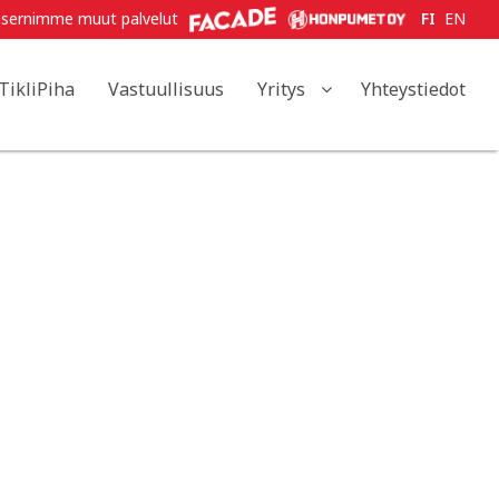
sernimme muut palvelut
FI
EN
TikliPiha
Vastuullisuus
Yritys
Yhteystiedot