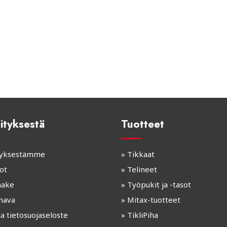
ityksestä
Tuotteet
ityksestämme
»
Tikkaat
ot
»
Telineet
make
»
Työpukit ja -tasot
nava
»
Mitax-tuotteet
ja tietosuojaseloste
»
TikliPiha