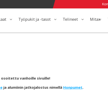
Kon
kaat
Työpukit ja -tasot
Telineet
Mitax
osoitettu vanhoille sivuille!
de
ja alumiinin jatkojalostus nimellä
Honpumet
.