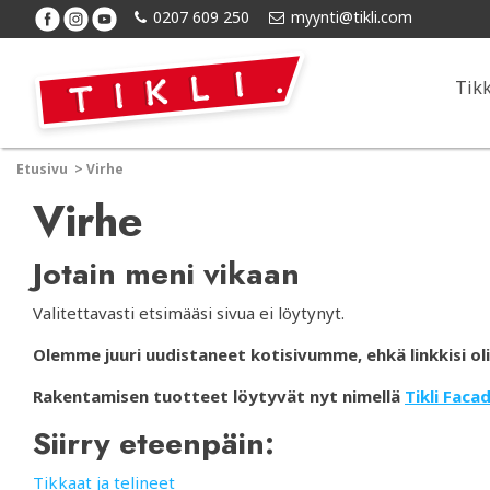
0207 609 250
myynti@tikli.com
Tik
Etusivu
>
Virhe
Virhe
Jotain meni vikaan
Valitettavasti etsimääsi sivua ei löytynyt.
Olemme juuri uudistaneet kotisivumme, ehkä linkkisi oli 
Rakentamisen tuotteet löytyvät nyt nimellä
Tikli Faca
Siirry eteenpäin:
Tikkaat ja telineet